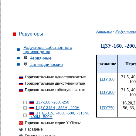
Каталог
/
Редукторы
Редукторы
Ц3У-160, -200,
Редукторы собственного
производства
Червячные
название
Перед
Цилиндрические
31.5, 40
Горизонтальные одноступенчатые
Ц3У160
100
Горизонтальные двухступенчатые
Горизонтальные трёхступенчатые
31.5, 40
Ц3У200
100
Ц3У-160, -200, -250
16,20,2
1Ц3У-315Н, -355Н, -400Н
Ц3У250
56, 63,
ЦТНД-315, -400, -500, -315М,
-400М, -500М
Горизонтальные серии Y Yilmaz
Насадные
Одноступенчатые